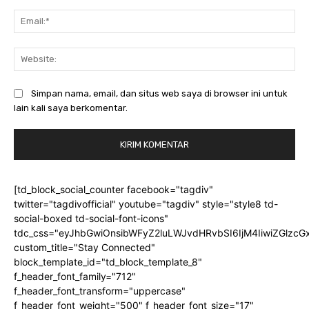
Ema
Web
Simpan nama, email, dan situs web saya di browser ini untuk
lain kali saya berkomentar.
[td_block_social_counter facebook="tagdiv"
twitter="tagdivofficial" youtube="tagdiv" style="style8 td-
social-boxed td-social-font-icons"
tdc_css="eyJhbGwiOnsibWFyZ2luLWJvdHRvbSI6IjM4IiwiZGlz
custom_title="Stay Connected"
block_template_id="td_block_template_8"
f_header_font_family="712"
f_header_font_transform="uppercase"
f_header_font_weight="500" f_header_font_size="17"