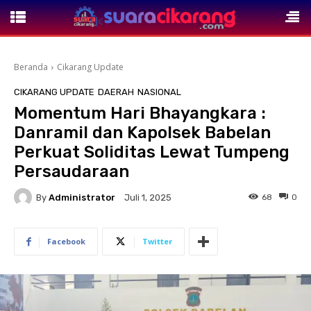
Beranda
Cikarang Update
CIKARANG UPDATE
DAERAH
NASIONAL
Momentum Hari Bhayangkara :
Danramil dan Kapolsek Babelan
Perkuat Soliditas Lewat Tumpeng
Persaudaraan
By
Administrator
68
0
Juli 1, 2025
Facebook
Twitter