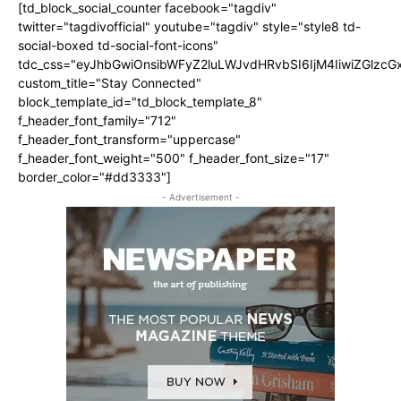
[td_block_social_counter facebook="tagdiv"
twitter="tagdivofficial" youtube="tagdiv" style="style8 td-
social-boxed td-social-font-icons"
tdc_css="eyJhbGwiOnsibWFyZ2luLWJvdHRvbSI6IjM4IiwiZGlz
custom_title="Stay Connected"
block_template_id="td_block_template_8"
f_header_font_family="712"
f_header_font_transform="uppercase"
f_header_font_weight="500" f_header_font_size="17"
border_color="#dd3333"]
- Advertisement -