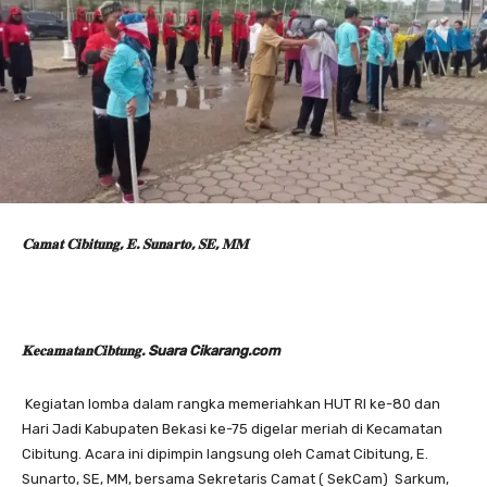
‎𝐂𝐚𝐦𝐚𝐭 𝐂𝐢𝐛𝐢𝐭𝐮𝐧𝐠, 𝐄. 𝐒𝐮𝐧𝐚𝐫𝐭𝐨, 𝐒𝐄, 𝐌𝐌
‎𝐊𝐞𝐜𝐚𝐦𝐚𝐭𝐚𝐧𝐂𝐢𝐛𝐭𝐮𝐧𝐠. Suara Cikarang.com
‎ Kegiatan lomba dalam rangka memeriahkan HUT RI ke-80 dan
Hari Jadi Kabupaten Bekasi ke-75 digelar meriah di Kecamatan
Cibitung. Acara ini dipimpin langsung oleh Camat Cibitung, E.
Sunarto, SE, MM, bersama Sekretaris Camat ( SekCam) Sarkum,