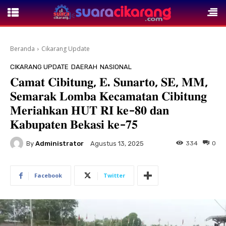
Beranda
Cikarang Update
CIKARANG UPDATE
DAERAH
NASIONAL
‎𝐂𝐚𝐦𝐚𝐭 𝐂𝐢𝐛𝐢𝐭𝐮𝐧𝐠, 𝐄. 𝐒𝐮𝐧𝐚𝐫𝐭𝐨, 𝐒𝐄, 𝐌𝐌,
𝐒𝐞𝐦𝐚𝐫𝐚𝐤 𝐋𝐨𝐦𝐛𝐚 𝐊𝐞𝐜𝐚𝐦𝐚𝐭𝐚𝐧 𝐂𝐢𝐛𝐢𝐭𝐮𝐧𝐠
𝐌𝐞𝐫𝐢𝐚𝐡𝐤𝐚𝐧 𝐇𝐔𝐓 𝐑𝐈 𝐤𝐞-𝟖𝟎 𝐝𝐚𝐧
𝐊𝐚𝐛𝐮𝐩𝐚𝐭𝐞𝐧 𝐁𝐞𝐤𝐚𝐬𝐢 𝐤𝐞-𝟕𝟓 ‎
By
Administrator
334
0
Agustus 13, 2025
Facebook
Twitter