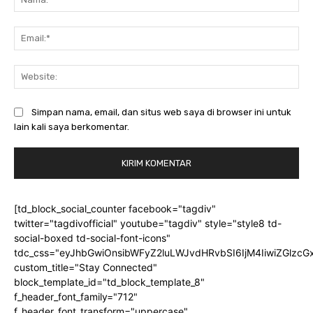
Ema
Web
Simpan nama, email, dan situs web saya di browser ini untuk
lain kali saya berkomentar.
[td_block_social_counter facebook="tagdiv"
twitter="tagdivofficial" youtube="tagdiv" style="style8 td-
social-boxed td-social-font-icons"
tdc_css="eyJhbGwiOnsibWFyZ2luLWJvdHRvbSI6IjM4IiwiZGlz
custom_title="Stay Connected"
block_template_id="td_block_template_8"
f_header_font_family="712"
f_header_font_transform="uppercase"