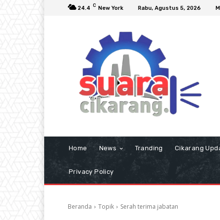
C
24.4
New York
Rabu, Agustus 5, 2026
M
Home
News
Tranding
Cikarang Upd
Privacy Policy
Beranda
Topik
Serah terima jabatan