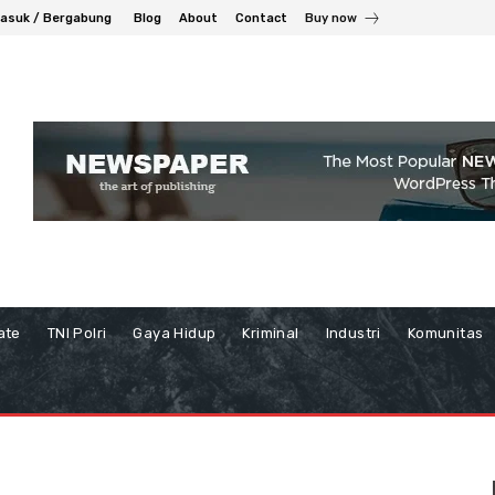
asuk / Bergabung
Blog
About
Contact
Buy now
ate
TNI Polri
Gaya Hidup
Kriminal
Industri
Komunitas