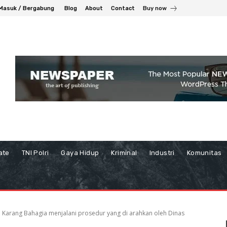
Masuk / Bergabung
Blog
About
Contact
Buy now
ate
TNI Polri
Gaya Hidup
Kriminal
Industri
Komunitas
Karang Bahagia menjalani prosedur yang di arahkan oleh Dinas