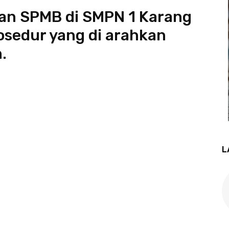
an SPMB di SMPN 1 Karang
osedur yang di arahkan
.
L