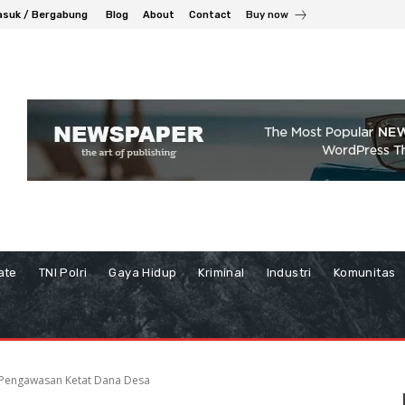
suk / Bergabung
Blog
About
Contact
Buy now
ate
TNI Polri
Gaya Hidup
Kriminal
Industri
Komunitas
 Pengawasan Ketat Dana Desa