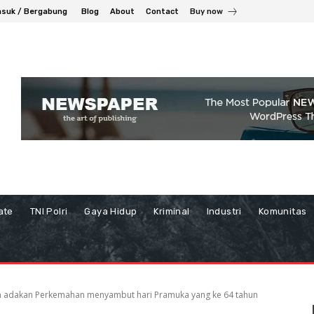
suk / Bergabung
Blog
About
Contact
Buy now
ate
TNI Polri
Gaya Hidup
Kriminal
Industri
Komunitas
a adakan Perkemahan menyambut hari Pramuka yang ke 64 tahun