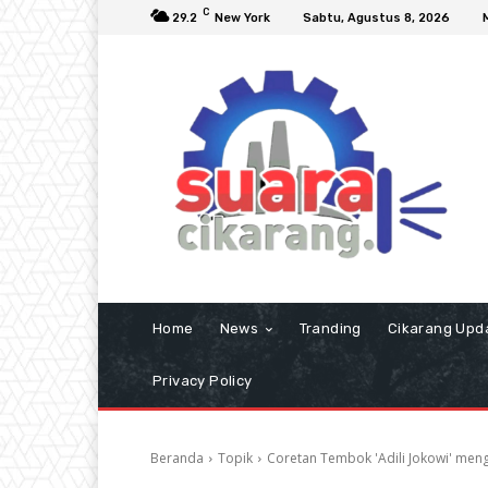
C
29.2
New York
Sabtu, Agustus 8, 2026
Home
News
Tranding
Cikarang Upd
Privacy Policy
Beranda
Topik
Coretan Tembok 'Adili Jokowi' meng