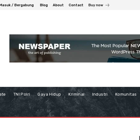
Masuk / Bergabung
Blog
About
Contact
Buy now
ate
TNI Polri
Gaya Hidup
Kriminal
Industri
Komunitas