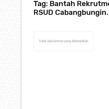
Tag:
Bantah Rekrutme
RSUD Cabangbungin.
Tidak ada kiriman yang ditampilkan