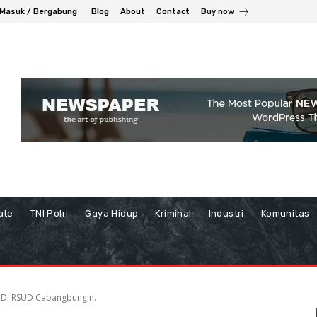
Masuk / Bergabung
Blog
About
Contact
Buy now
ate
TNI Polri
Gaya Hidup
Kriminal
Industri
Komunitas
 Di RSUD Cabangbungin.